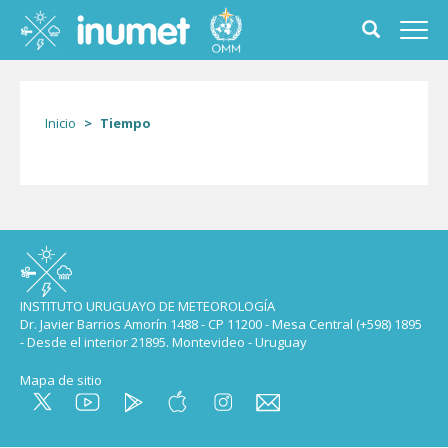
Pasar
al
Toggle
Toggl
contenido
search
navig
principal
form
Inicio
Tiempo
INSTITUTO URUGUAYO DE METEOROLOGÍA
Dr. Javier Barrios Amorín 1488 - CP 11200 - Mesa Central (+598) 1895
- Desde el interior 21895. Montevideo - Uruguay
Mapa de sitio