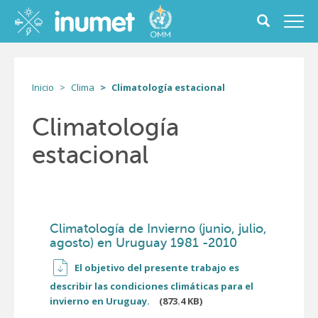
Pasar
al
Toggle
Toggl
contenido
search
navig
principal
form
Inicio
Clima
Climatología estacional
Climatología
estacional
Climatología de Invierno (junio, julio,
agosto) en Uruguay 1981 -2010
El objetivo del presente trabajo es
describir las condiciones climáticas para el
invierno en Uruguay.
(873.4 KB)