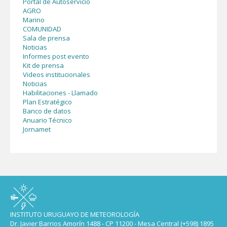
Portal de Autoservicio
AGRO
Marino
COMUNIDAD
Sala de prensa
Noticias
Informes post evento
Kit de prensa
Videos institucionales
Noticias
Habilitaciones - Llamado
Plan Estratégico
Banco de datos
Anuario Técnico
Jornamet
INSTITUTO URUGUAYO DE METEOROLOGÍA
Dr. Javier Barrios Amorín 1488 - CP 11200 - Mesa Central (+598) 1895