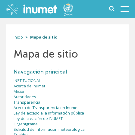
Pasar
al
Toggle
Toggl
contenido
search
navig
principal
form
Inicio
Mapa de sitio
Mapa de sitio
Navegación principal
INSTITUCIONAL
Acerca de Inumet
Misión
Autoridades
Transparencia
Acerca de Transparencia en Inumet
Ley de acceso a la información pública
Ley de creación de INUMET
Organigrama
Solicitud de información meteorológica
Sueldos