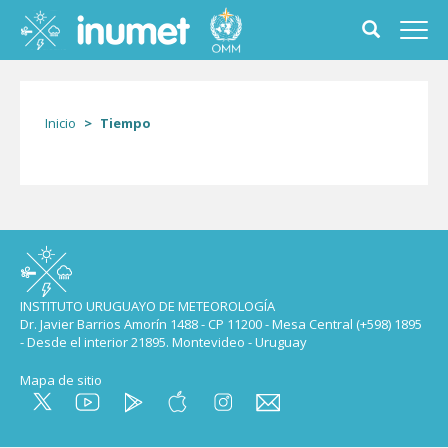
Pasar
al
Toggle
Toggl
contenido
search
navig
principal
form
Inicio
Tiempo
INSTITUTO URUGUAYO DE METEOROLOGÍA
Dr. Javier Barrios Amorín 1488 - CP 11200 - Mesa Central (+598) 1895
- Desde el interior 21895. Montevideo - Uruguay
Mapa de sitio