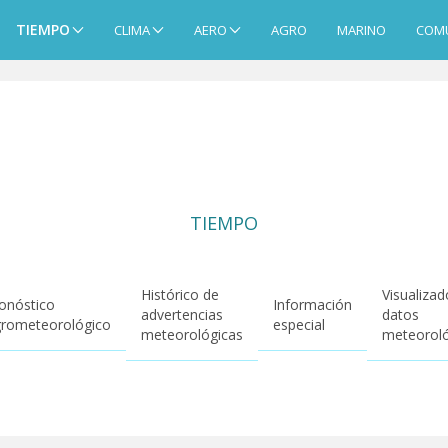
TIEMPO
CLIMA
AERO
AGRO
MARINO
COM
TIEMPO
Histórico de
Visualizad
onóstico
Información
advertencias
datos
rometeorológico
especial
meteorológicas
meteorol