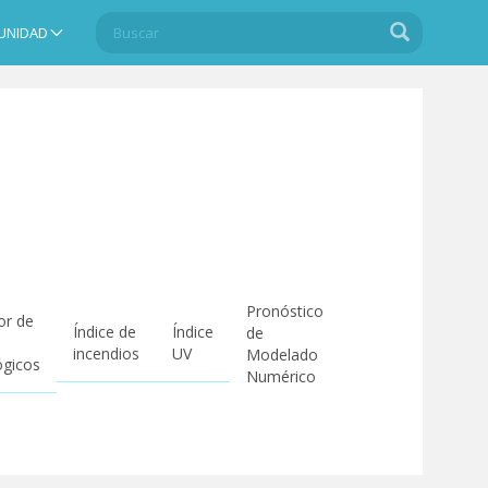
Buscar
Buscar
UNIDAD
Search
Pronóstico
or de
Índice de
Índice
de
incendios
UV
Modelado
ógicos
Numérico