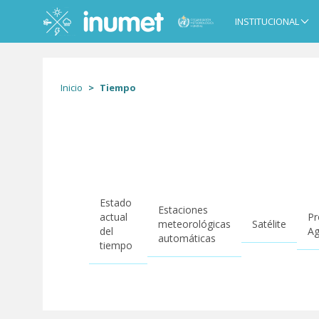
Pasar
al
INSTITUCIONAL
Main
contenido
navigation
principal
Inicio
Tiempo
Estado
Estaciones
actual
Pr
meteorológicas
Satélite
del
Ag
automáticas
tiempo