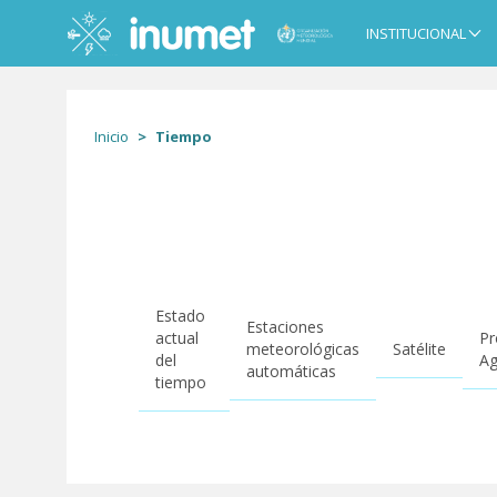
Pasar
al
INSTITUCIONAL
Main
contenido
navigation
principal
Inicio
Tiempo
Estado
Estaciones
actual
Pr
meteorológicas
Satélite
del
Ag
automáticas
tiempo