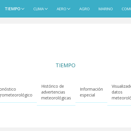
TIEMPO
CLIMA
AERO
AGRO
MARINO
COM
TIEMPO
Histórico de
Visualizad
onóstico
Información
advertencias
datos
rometeorológico
especial
meteorológicas
meteorol