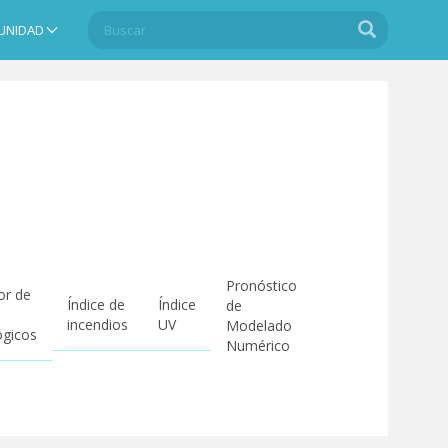
Buscar
Buscar
UNIDAD
Search
Pronóstico
or de
Índice de
Índice
de
incendios
UV
Modelado
ógicos
Numérico