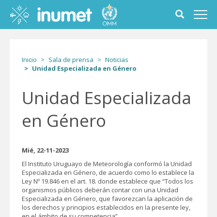
Pasar
al
Toggle
Toggl
contenido
search
navig
principal
form
Inicio
Sala de prensa
Noticias
Unidad Especializada en Género
Unidad Especializada
en Género
Mié, 22-11-2023
El Instituto Uruguayo de Meteorología conformó la Unidad
Especializada en Género, de acuerdo como lo establece la
Ley Nº 19.846 en el art. 18. donde establece que “Todos los
organismos públicos deberán contar con una Unidad
Especializada en Género, que favorezcan la aplicación de
los derechos y principios establecidos en la presente ley,
en el ámbito de su competencia”.