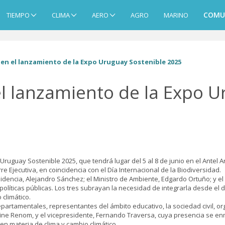
COMU
TIEMPO
CLIMA
AERO
AGRO
MARINO
en el lanzamiento de la Expo Uruguay Sostenible 2025
l lanzamiento de la Expo U
o Uruguay Sostenible 2025, que tendrá lugar del 5 al 8 de junio en el Ante
re Ejecutiva, en coincidencia con el Día Internacional de la Biodiversidad.
idencia, Alejandro Sánchez; el Ministro de Ambiente, Edgardo Ortuño; y 
políticas públicas. Los tres subrayan la necesidad de integrarla desde e
 climático.
rtamentales, representantes del ámbito educativo, la sociedad civil, org
ine Renom, y el vicepresidente, Fernando Traversa, cuya presencia se enm
en materia de clima y cambio climático.