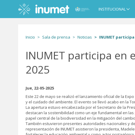
Pasar
al
INSTITUCIONAL
Main
contenido
navigation
principal
Inicio
Sala de prensa
Noticias
INUMET participa 
INUMET participa en e
2025
Jue, 22-05-2025
Este 22 de mayo se realizó el lanzamiento oficial de la Exp
y el cuidado del ambiente. El evento se llevó acabo en la Tor
La apertura estuvo encabezada por el Secretario de la Pres
destacan la sostenibilidad como un eje fundamental en las 
papel central de la biodiversidad en la mitigación del cambio
También estuvieron presentes autoridades nacionales y depa
representación de INUMET asistieron la presidenta, Madele
fortalecer la educación ambiental y como actor protagónico 