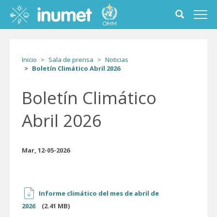
Pasar
al
Toggle
Toggl
contenido
search
navig
principal
form
Inicio
Sala de prensa
Noticias
Boletín Climático Abril 2026
Boletín Climático
Abril 2026
Mar, 12-05-2026
Informe climático del mes de abril de
2026
(2.41 MB)