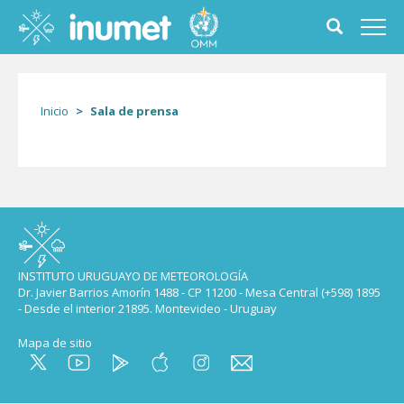
Pasar
al
Toggle
Toggl
contenido
search
navig
principal
form
Inicio
Sala de prensa
INSTITUTO URUGUAYO DE METEOROLOGÍA
Dr. Javier Barrios Amorín 1488 - CP 11200 - Mesa Central (+598) 1895
- Desde el interior 21895. Montevideo - Uruguay
Mapa de sitio