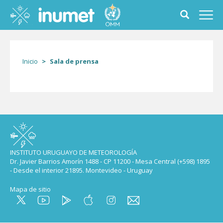
Pasar
al
Toggle
Toggl
contenido
search
navig
principal
form
Inicio
Sala de prensa
INSTITUTO URUGUAYO DE METEOROLOGÍA
Dr. Javier Barrios Amorín 1488 - CP 11200 - Mesa Central (+598) 1895
- Desde el interior 21895. Montevideo - Uruguay
Mapa de sitio