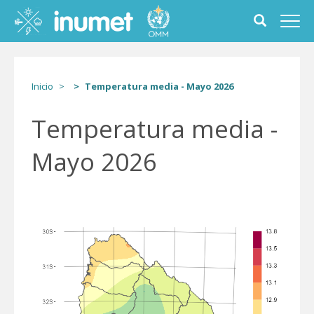
Pasar
al
Toggle
Toggl
contenido
search
navig
principal
form
Inicio
Temperatura media - Mayo 2026
Temperatura media -
Mayo 2026