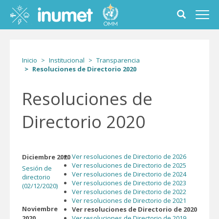
Pasar
al
Toggle
Toggl
contenido
search
navig
principal
form
Inicio
Institucional
Transparencia
Resoluciones de Directorio 2020
Resoluciones de
Directorio 2020
Ver resoluciones de Directorio de 2026
Diciembre 2020
Ver resoluciones de Directorio de 2025
Sesión de
Ver resoluciones de Directorio de 2024
directorio
Ver resoluciones de Directorio de 2023
(02/12/2020)
Ver resoluciones de Directorio de 2022
Ver resoluciones de Directorio de 2021
Noviembre
Ver resoluciones de Directorio de 2020
2020
Ver resoluciones de Directorio de 2019