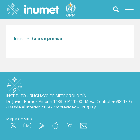
Pasar
al
Toggle
Toggl
contenido
search
navig
principal
form
Inicio
Sala de prensa
INSTITUTO URUGUAYO DE METEOROLOGÍA
Dr. Javier Barrios Amorín 1488 - CP 11200 - Mesa Central (+598) 1895
- Desde el interior 21895. Montevideo - Uruguay
Mapa de sitio